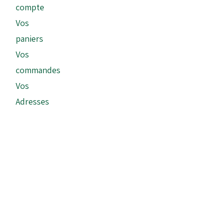
compte
Vos
paniers
Vos
commandes
Vos
Adresses
Copyright © 2026 - Tonykart France