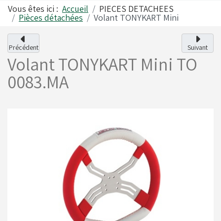
Vous êtes ici :
Accueil
PIECES DETACHEES
Pièces détachées
Volant TONYKART Mini
Alfano
Carrosseries
Précédent
Suivant
Volant TONYKART Mini
TO
Visserie - Boulonnerie
Freins
0083.MA
Lubrifiants
Fusées & Pièces
Jantes
Leviers de vitesses