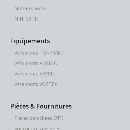
Moteurs Rotax
Réservoirs - Radiateurs
MINI 60 FR
Sièges et Raidisseurs
Equipements
Vêtements TONYKART
Train avant - Volants
Vêtements KOSMIC
Vêtements EXPRIT
Pièces détachées Rotax
Vêtements VORTEX
Pièces & Fournitures
Pièces détachées OTK
Fournitures diverses