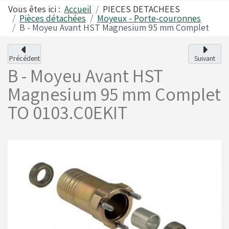
Vous êtes ici :
Accueil
PIECES DETACHEES
Pièces détachées
Moyeux - Porte-couronnes
B - Moyeu Avant HST Magnesium 95 mm Complet
Alfano
Carrosseries
Précédent
Suivant
B - Moyeu Avant HST
Visserie - Boulonnerie
Freins
Magnesium 95 mm Complet
TO 0103.C0EKIT
Lubrifiants
Fusées & Pièces
Jantes
Leviers de vitesses