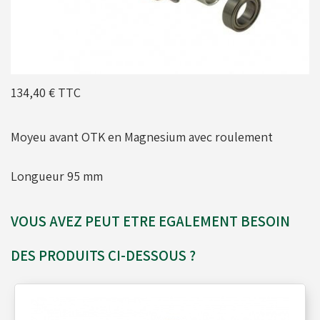
Moyeux - Porte-couronnes
Pare chaînes - Echappement
134,40 €
TTC
Pare chocs - Barres
Moyeu avant OTK en Magnesium avec roulement
Longueur 95 mm
Pédales - Cale-pieds
VOUS AVEZ PEUT ETRE EGALEMENT BESOIN
Platines moteurs - Brides
DES PRODUITS CI-DESSOUS ?
Plombs - Câbles - Mesure