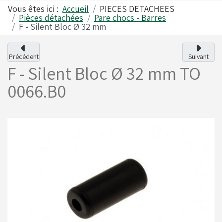
Vous êtes ici :
Accueil
PIECES DETACHEES
Pièces détachées
Pare chocs - Barres
F - Silent Bloc Ø 32 mm
Alfano
Carrosseries
Précédent
Suivant
F - Silent Bloc Ø 32 mm
TO
Visserie - Boulonnerie
Freins
0066.B0
Lubrifiants
Fusées & Pièces
Jantes
Leviers de vitesses