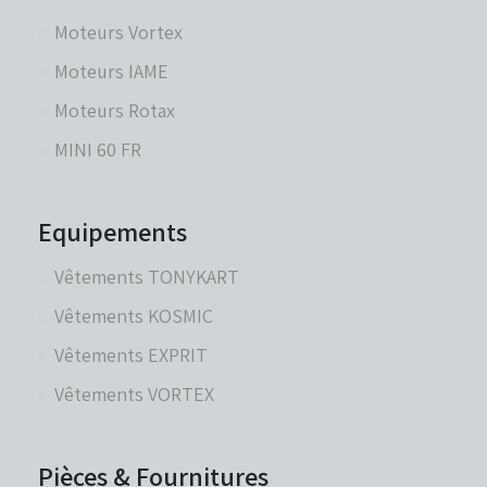
Moteurs Vortex
Réservoirs - Radiateurs
Moteurs IAME
Moteurs Rotax
Sièges et Raidisseurs
MINI 60 FR
Train avant - Volants
Equipements
Vêtements TONYKART
Pièces détachées Rotax
Vêtements KOSMIC
Vêtements EXPRIT
Vêtements VORTEX
Pièces & Fournitures