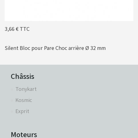
Moyeux - Porte-couronnes
3,66 €
TTC
Pare chaînes - Echappement
Silent Bloc pour Pare Choc arrière Ø 32 mm
Pare chocs - Barres
Châssis
Pédales - Cale-pieds
Tonykart
Kosmic
Platines moteurs - Brides
Exprit
Plombs - Câbles - Mesure
Moteurs