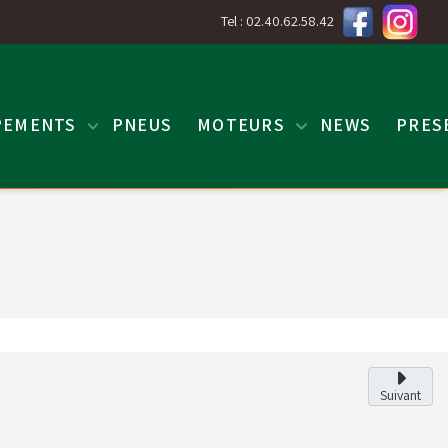
Tel : 02.40.62.58.42
PEMENTS
PNEUS
MOTEURS
NEWS
PRES
Suivant