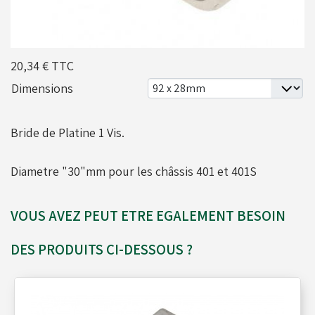
Moyeux - Porte-couronnes
20,34 €
TTC
Pare chaînes - Echappement
Dimensions
Pare chocs - Barres
Bride de Platine 1 Vis.
Diametre "30"mm pour les châssis 401 et 401S
Pédales - Cale-pieds
VOUS AVEZ PEUT ETRE EGALEMENT BESOIN
Platines moteurs - Brides
DES PRODUITS CI-DESSOUS ?
Plombs - Câbles - Mesure