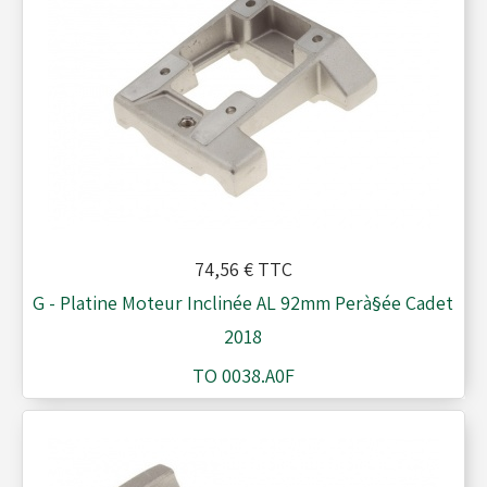
Réservoirs - Radiateurs
Sièges et Raidisseurs
Train avant - Volants
74,56 €
TTC
G - Platine Moteur Inclinée AL 92mm Perà§ée Cadet
Pièces détachées Rotax
2018
TO 0038.A0F