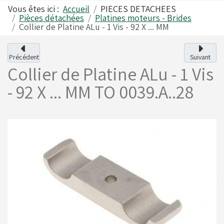
Vous êtes ici :
Accueil
PIECES DETACHEES
Pièces détachées
Platines moteurs - Brides
Collier de Platine ALu - 1 Vis - 92 X ... MM
Alfano
Carrosseries
Précédent
Suivant
Collier de Platine ALu - 1 Vis
Visserie - Boulonnerie
Freins
- 92 X ... MM
TO 0039.A..28
Lubrifiants
Fusées & Pièces
Jantes
Leviers de vitesses