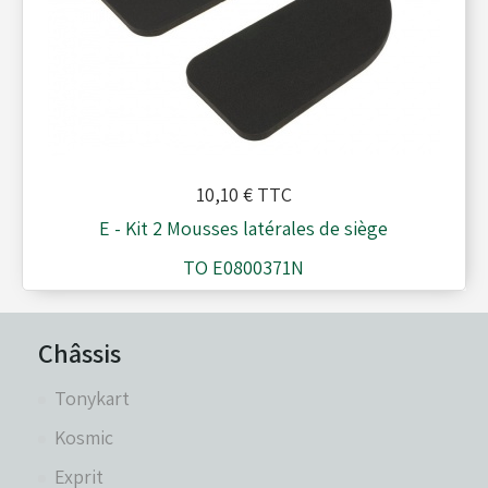
Réservoirs - Radiateurs
Sièges et Raidisseurs
10,10 €
TTC
Train avant - Volants
E - Kit 2 Mousses latérales de siège
TO E0800371N
Pièces détachées Rotax
Châssis
Tonykart
Kosmic
Exprit