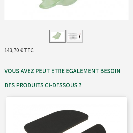
Moyeux - Porte-couronnes
Pare chaînes - Echappement
143,70 €
TTC
Pare chocs - Barres
VOUS AVEZ PEUT ETRE EGALEMENT BESOIN
Pédales - Cale-pieds
DES PRODUITS CI-DESSOUS ?
Platines moteurs - Brides
Plombs - Câbles - Mesure