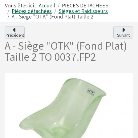
Vous êtes ici :
Accueil
PIECES DETACHEES
Pièces détachées
Sièges et Raidisseurs
A - Siège "OTK" (Fond Plat) Taille 2
Alfano
Carrosseries
Précédent
Suivant
A - Siège "OTK" (Fond Plat)
Visserie - Boulonnerie
Freins
Taille 2
TO 0037.FP2
Lubrifiants
Fusées & Pièces
Jantes
Leviers de vitesses