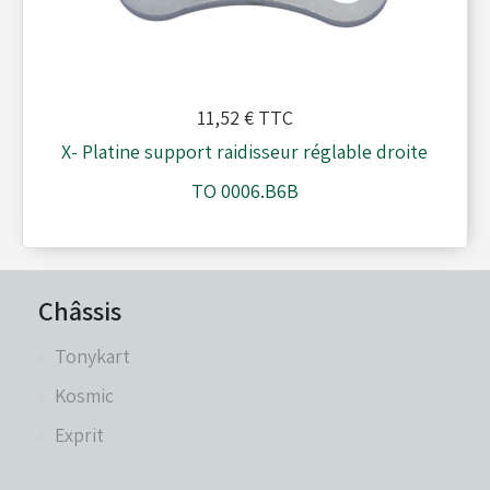
11,52 €
TTC
X- Platine support raidisseur réglable droite
TO 0006.B6B
Châssis
Tonykart
Kosmic
Exprit