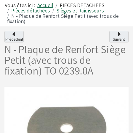
Vous êtes ici :
Accueil
PIECES DETACHEES
Pièces détachées
Sièges et Raidisseurs
N - Plaque de Renfort Siège Petit (avec trous de
Alfano
Carrosseries
fixation)
Précédent
Suivant
Visserie - Boulonnerie
Freins
N - Plaque de Renfort Siège
Petit (avec trous de
Lubrifiants
Fusées & Pièces
fixation)
TO 0239.0A
Jantes
Leviers de vitesses