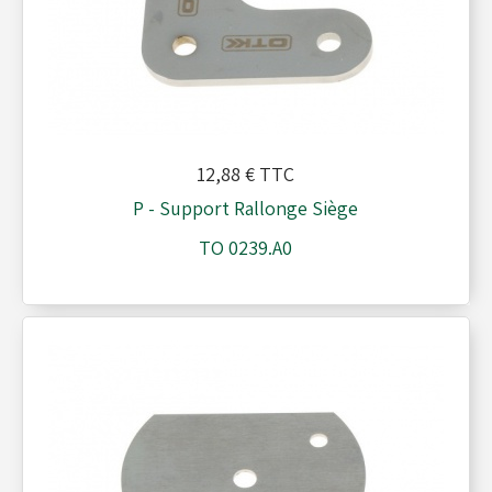
Réservoirs - Radiateurs
Sièges et Raidisseurs
12,88 €
TTC
P - Support Rallonge Siège
Train avant - Volants
TO 0239.A0
Pièces détachées Rotax