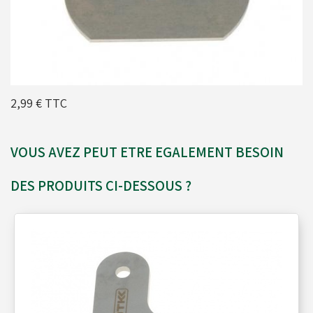
Moyeux - Porte-couronnes
Pare chaînes - Echappement
2,99 €
TTC
Pare chocs - Barres
VOUS AVEZ PEUT ETRE EGALEMENT BESOIN
Pédales - Cale-pieds
DES PRODUITS CI-DESSOUS ?
Platines moteurs - Brides
Plombs - Câbles - Mesure