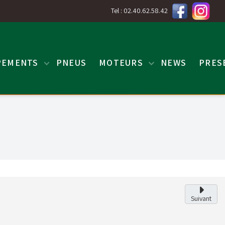
Tel : 02.40.62.58.42
PEMENTS
PNEUS
MOTEURS
NEWS
PRES
Suivant