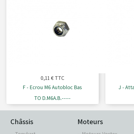
Moyeux - Porte-couronnes
Pare chaînes - Echappement
Pare chocs - Barres
Pédales - Cale-pieds
0,11 €
TTC
F - Ecrou M6 Autobloc Bas
J - Att
TO D.M6A.B.-----
Platines moteurs - Brides
Châssis
Moteurs
Plombs - Câbles - Mesure
Tonykart
Moteurs Vortex