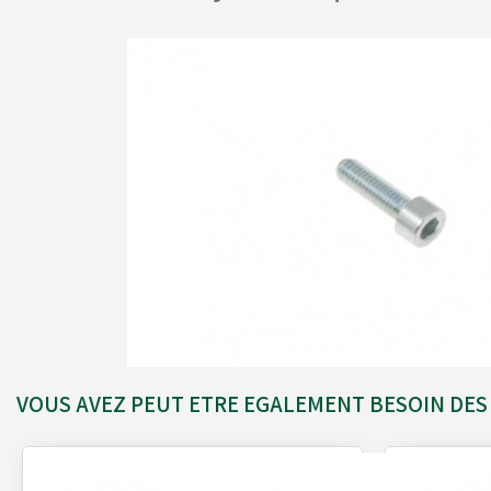
Alfano
Carrosseries
Visserie - Boulonnerie
Freins
Lubrifiants
Fusées & Pièces
Jantes
VOUS AVEZ PEUT ETRE EGALEMENT BESOIN DES 
Leviers de vitesses