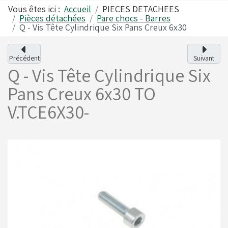
Vous êtes ici :
Accueil
PIECES DETACHEES
Pièces détachées
Pare chocs - Barres
Q - Vis Tête Cylindrique Six Pans Creux 6x30
Alfano
Carrosseries
Précédent
Suivant
Q - Vis Tête Cylindrique Six
Visserie - Boulonnerie
Freins
Pans Creux 6x30
TO
V.TCE6X30-
Lubrifiants
Fusées & Pièces
Jantes
Leviers de vitesses