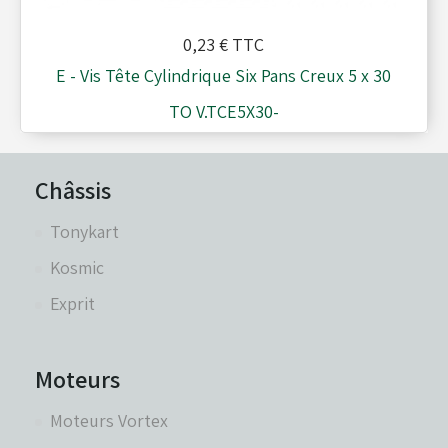
0,23 €
TTC
E - Vis Tête Cylindrique Six Pans Creux 5 x 30
TO V.TCE5X30-
Châssis
Tonykart
Kosmic
Exprit
Moteurs
Moteurs Vortex