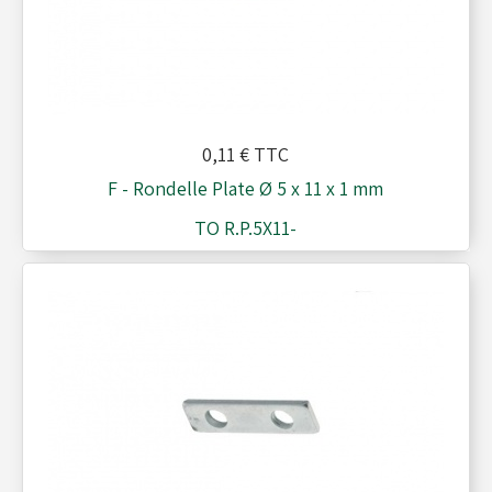
Réservoirs - Radiateurs
Sièges et Raidisseurs
0,11 €
TTC
F - Rondelle Plate Ø 5 x 11 x 1 mm
TO R.P.5X11-
Train avant - Volants
Pièces détachées Rotax