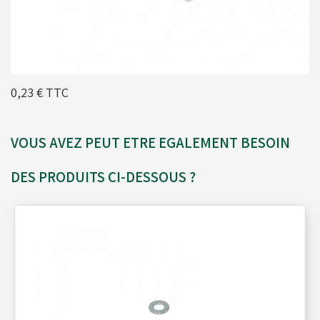
Moyeux - Porte-couronnes
Pare chaînes - Echappement
0,23 €
TTC
Pare chocs - Barres
VOUS AVEZ PEUT ETRE EGALEMENT BESOIN
DES PRODUITS CI-DESSOUS ?
Pédales - Cale-pieds
Platines moteurs - Brides
Plombs - Câbles - Mesure