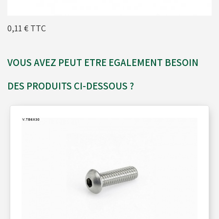
Moyeux - Porte-couronnes
0,11 €
TTC
Pare chaînes - Echappement
VOUS AVEZ PEUT ETRE EGALEMENT BESOIN
DES PRODUITS CI-DESSOUS ?
Pare chocs - Barres
Pédales - Cale-pieds
Platines moteurs - Brides
Plombs - Câbles - Mesure