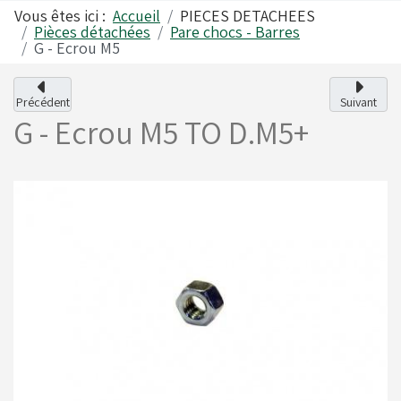
Vous êtes ici :
Accueil
PIECES DETACHEES
Pièces détachées
Pare chocs - Barres
G - Ecrou M5
Alfano
Carrosseries
Précédent
Suivant
G - Ecrou M5
TO D.M5+
Visserie - Boulonnerie
Freins
Lubrifiants
Fusées & Pièces
Jantes
Leviers de vitesses