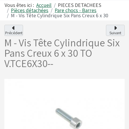
Vous êtes ici :
Accueil
PIECES DETACHEES
Pièces détachées
Pare chocs - Barres
M - Vis Tête Cylindrique Six Pans Creux 6 x 30
Alfano
Carrosseries
Précédent
Suivant
M - Vis Tête Cylindrique Six
Visserie - Boulonnerie
Freins
Pans Creux 6 x 30
TO
V.TCE6X30--
Lubrifiants
Fusées & Pièces
Jantes
Leviers de vitesses