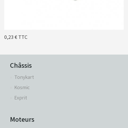
Moyeux - Porte-couronnes
Pare chaînes - Echappement
0,23 €
TTC
Pare chocs - Barres
Châssis
Pédales - Cale-pieds
Tonykart
Kosmic
Platines moteurs - Brides
Exprit
Moteurs
Plombs - Câbles - Mesure