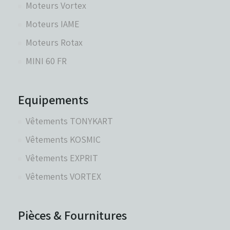
Moteurs Vortex
Moteurs IAME
Réservoirs - Radiateurs
Moteurs Rotax
MINI 60 FR
Sièges et Raidisseurs
Equipements
Train avant - Volants
Vêtements TONYKART
Vêtements KOSMIC
Pièces détachées Rotax
Vêtements EXPRIT
Vêtements VORTEX
Pièces & Fournitures