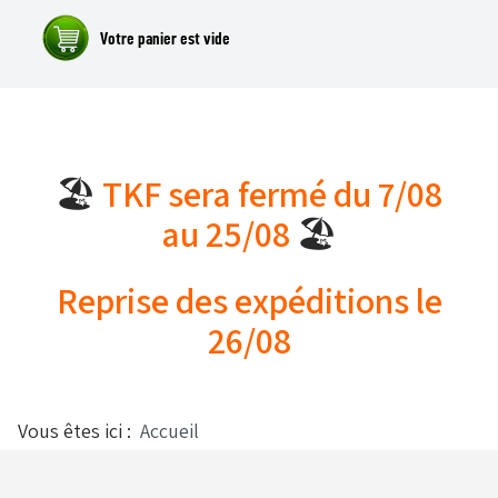
Alfano
Carrosseries
Visserie - Boulonnerie
Freins
🏖️
TKF sera fermé du 7/08
au 25/08
🏖️
Lubrifiants
Fusées & Pièces
Reprise des expéditions le
26/08
Jantes
Leviers de vitesses
Vous êtes ici :
Accueil