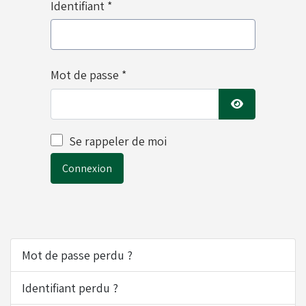
Identifiant
*
Moyeux - Porte-couronnes
Pare chaînes - Echappement
Mot de passe
*
Pare chocs - Barres
Afficher le mot
Se rappeler de moi
Connexion
Pédales - Cale-pieds
Platines moteurs - Brides
Mot de passe perdu ?
Plombs - Câbles - Mesure
Identifiant perdu ?