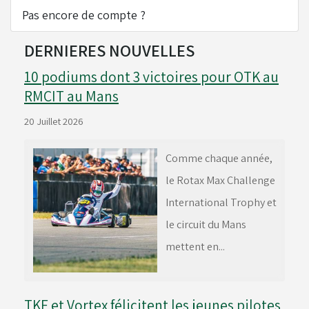
Pas encore de compte ?
Réservoirs - Radiateurs
DERNIERES NOUVELLES
10 podiums dont 3 victoires pour OTK au
Sièges et Raidisseurs
RMCIT au Mans
20 Juillet 2026
Train avant - Volants
Comme chaque année,
le Rotax Max Challenge
Pièces détachées Rotax
International Trophy et
le circuit du Mans
mettent en...
TKF et Vortex félicitent les jeunes pilotes