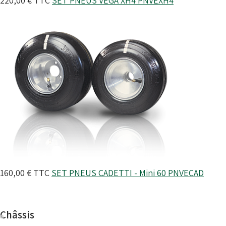
220,00 €
TTC
SET PNEUS VEGA XH4
PNVEXH4
160,00 €
TTC
SET PNEUS CADETTI - Mini 60
PNVECAD
Châssis