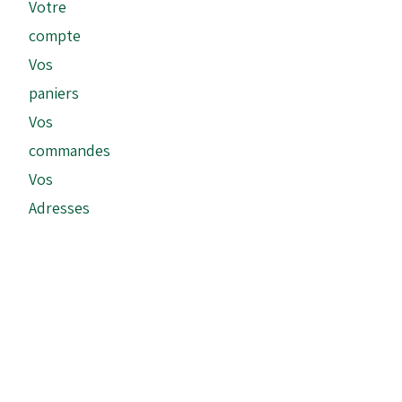
Votre
compte
Vos
paniers
Vos
commandes
Vos
Adresses
Copyright © 2026 - Tonykart France