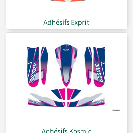
Moyeux - Porte-couronnes
Adhésifs Exprit
Pare chaînes - Echappement
Pare chocs - Barres
Pédales - Cale-pieds
Platines moteurs - Brides
Plombs - Câbles - Mesure
Adhésifs Kosmic