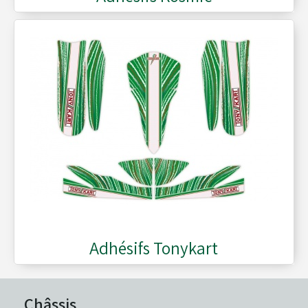
Réservoirs - Radiateurs
Sièges et Raidisseurs
Train avant - Volants
Pièces détachées Rotax
Adhésifs Tonykart
Châssis