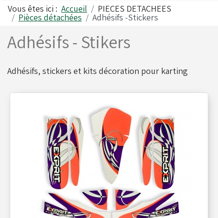
Vous êtes ici :
Accueil
PIECES DETACHEES
Pièces détachées
Adhésifs -Stickers
Alfano
Carrosseries
Adhésifs - Stikers
Visserie - Boulonnerie
Freins
Adhésifs, stickers et kits décoration pour karting
Lubrifiants
Fusées & Pièces
Jantes
Leviers de vitesses