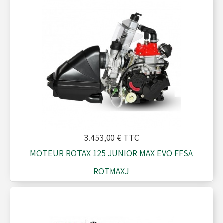
Moyeux - Porte-couronnes
Pare chaînes - Echappement
Pare chocs - Barres
Pédales - Cale-pieds
3.453,00 €
TTC
MOTEUR ROTAX 125 JUNIOR MAX EVO FFSA
Platines moteurs - Brides
ROTMAXJ
Plombs - Câbles - Mesure