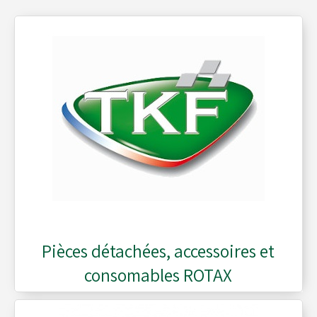
Alfano
Carrosseries
Visserie - Boulonnerie
Freins
Lubrifiants
Fusées & Pièces
Jantes
Pièces détachées, accessoires et
consomables ROTAX
Leviers de vitesses