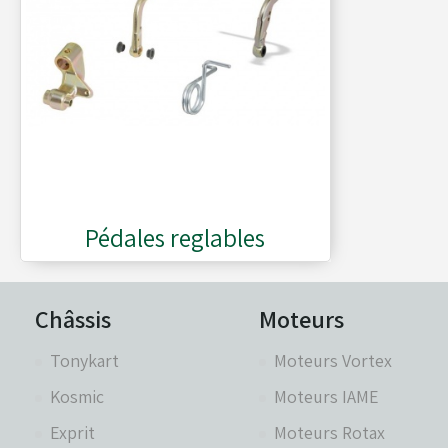
Moyeux - Porte-couronnes
Pare chaînes - Echappement
Pare chocs - Barres
Pédales reglables
Pédales - Cale-pieds
Châssis
Moteurs
Platines moteurs - Brides
Tonykart
Moteurs Vortex
Kosmic
Moteurs IAME
Plombs - Câbles - Mesure
Exprit
Moteurs Rotax