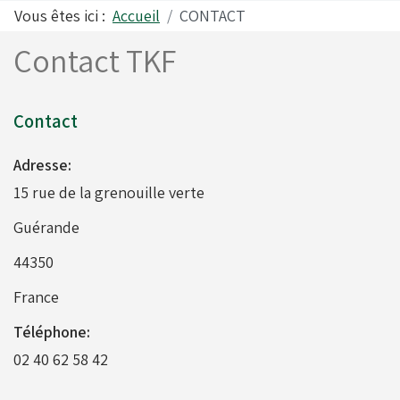
Vous êtes ici :
Accueil
CONTACT
Contact TKF
Alfano
Carrosseries
Contact
Visserie - Boulonnerie
Freins
Adresse:
15 rue de la grenouille verte
Lubrifiants
Fusées & Pièces
Guérande
44350
Jantes
France
Téléphone:
Leviers de vitesses
02 40 62 58 42