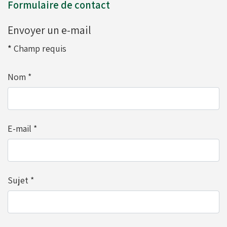
Formulaire de contact
Moyeux - Porte-couronnes
Envoyer un e-mail
*
Champ requis
Pare chaînes - Echappement
Nom
*
Pare chocs - Barres
E-mail
*
Pédales - Cale-pieds
Platines moteurs - Brides
Sujet
*
Plombs - Câbles - Mesure