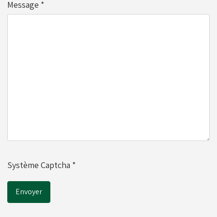
Message
*
Réservoirs - Radiateurs
Sièges et Raidisseurs
Train avant - Volants
Pièces détachées Rotax
Système Captcha
*
Envoyer