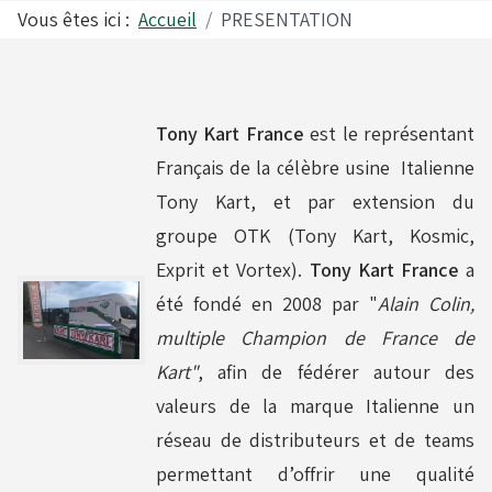
Vous êtes ici :
Accueil
PRESENTATION
Alfano
Carrosseries
Tony Kart France
est le représentant
Visserie - Boulonnerie
Freins
Français de la célèbre usine Italienne
Tony Kart, et par extension du
groupe OTK (Tony Kart, Kosmic,
Lubrifiants
Fusées & Pièces
Exprit et Vortex).
Tony Kart France
a
été fondé en 2008 par "
Alain Colin,
Jantes
multiple Champion de France de
Kart"
, afin de fédérer autour des
valeurs de la marque Italienne un
Leviers de vitesses
réseau de distributeurs et de teams
permettant d’offrir une qualité