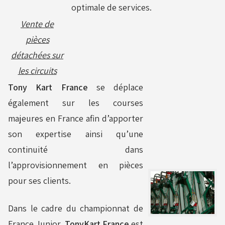
optimale de services.
Moyeux - Porte-couronnes
Vente de
pièces
Pare chaînes - Echappement
détachées sur
les circuits
Tony Kart France
se déplace
Pare chocs - Barres
également sur les courses
majeures en France afin d’apporter
Pédales - Cale-pieds
son expertise ainsi qu’une
continuité dans
l’approvisionnement en pièces
Platines moteurs - Brides
pour ses clients.
Dans le cadre du championnat de
Plombs - Câbles - Mesure
France Junior,
TonyKart France
est