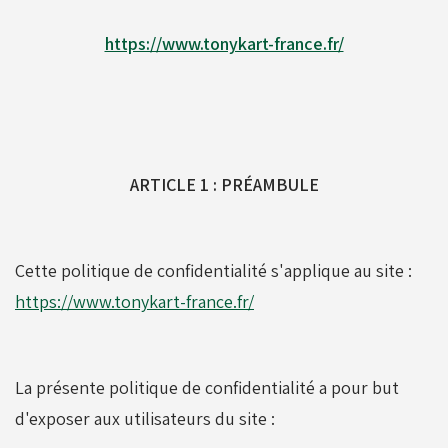
https://www.tonykart-france.fr/
Alfano
Carrosseries
Visserie - Boulonnerie
Freins
ARTICLE 1 : PRÉAMBULE
Lubrifiants
Fusées & Pièces
Cette politique de confidentialité s'applique au site :
https://www.tonykart-france.fr/
Jantes
Leviers de vitesses
La présente politique de confidentialité a pour but
d'exposer aux utilisateurs du site :