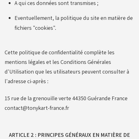
A qui ces données sont transmises ;
Réservoirs - Radiateurs
Eventuellement, la politique du site en matière de
fichiers "cookies".
Sièges et Raidisseurs
Cette politique de confidentialité complète les
mentions légales et les Conditions Générales
Train avant - Volants
d'Utilisation que les utilisateurs peuvent consulter à
l'adresse ci-après :
Pièces détachées Rotax
15 rue de la grenouille verte 44350 Guérande France
contact@tonykart-france.fr
ARTICLE 2 : PRINCIPES GÉNÉRAUX EN MATIÈRE DE