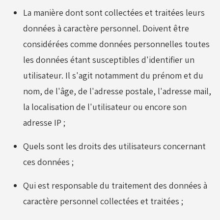
Moyeux - Porte-couronnes
La manière dont sont collectées et traitées leurs
données à caractère personnel. Doivent être
considérées comme données personnelles toutes
Pare chaînes - Echappement
les données étant susceptibles d'identifier un
utilisateur. Il s'agit notamment du prénom et du
Pare chocs - Barres
nom, de l'âge, de l'adresse postale, l'adresse mail,
la localisation de l'utilisateur ou encore son
adresse IP ;
Pédales - Cale-pieds
Quels sont les droits des utilisateurs concernant
ces données ;
Platines moteurs - Brides
Qui est responsable du traitement des données à
caractère personnel collectées et traitées ;
Plombs - Câbles - Mesure