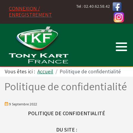
Tel : 02.40.62.58.42
CONNEXION /
ENREGISTREMENT
Moteur MINI 60 FR
PNEUS VEGA
VORTEX
Pièces détachées
TONYKART
TONYKART
Accessoires OTK
Batteries
Pièces détachées MINI 60 FR
PNEUS MOJO
ROTAX
IAME
Fournitures diverses
KOSMIC
KOSMIC
Adhésifs -Stickers
Bougies
Vous êtes ici :
Accueil
Politique de confidentialité
EXPRIT
EXPRIT
Arbres - Roulements
Divers
Politique de confidentialité
VORTEX
Barres - Planchers
Outillage & Accessoires
9 Septembre 2022
POLITIQUE DE CONFIDENTIALITÉ
Cadres nus
Produits RK - Transmission
DU SITE :